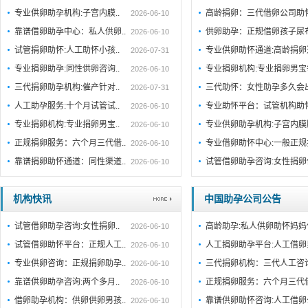
专业供卵助孕机构:子宫内膜..
高龄捐卵：三代借卵公司助
2026-06-10
靠谱借卵助孕中心：私人供卵..
供卵助孕：正规借卵孩子尿
2026-06-10
试管捐卵助怀:人工助怀小孩..
专业供卵助怀通道:高龄捐
2026-07-31
专业捐卵助孕:同性供卵咨询..
专业捐卵机构:专业捐卵男
2026-06-10
三代捐卵助孕机构:催产针对..
三代助怀：女性助孕多久会
2026-07-31
人工助孕服务:十个月试管试..
专业助怀平台：试管机构助
2026-06-10
专业捐卵机构:专业捐卵男宝..
专业供卵助孕机构:子宫内
2026-06-10
正规捐卵服务：六个月三代借..
专业借卵助怀中心:一般正
2026-06-10
靠谱捐卵助怀通道：同性渠道..
试管借卵助孕咨询:女性捐卵
2026-06-10
机构快讯
中国助孕公司公告
试管借卵助孕咨询:女性捐卵..
高龄助孕:私人供卵助怀妈妈
2026-06-10
试管借卵助怀平台：正规人工..
人工捐卵助孕平台:人工借卵
2026-06-10
专业供卵咨询：正规捐卵助孕..
三代捐卵机构：三代人工咨
2026-06-10
靠谱供卵助孕咨询:两个多月..
正规捐卵服务：六个月三代
2026-06-10
借卵助孕机构：供卵供卵男孩..
靠谱供卵助怀咨询:人工借卵
2026-06-10