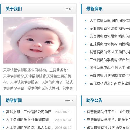
关于我们
最新资讯
人工借卵助孕:同性捐卵借
专业供卵助怀渠道:捐卵平
靠谱供卵助怀服务:捐卵借
正规捐卵助怀机构:同性捐
试管捐卵助怀:人工助怀小
三代捐卵助孕机构:催产针
同性助孕中心:供卵人工捐
天津试管供卵服务公司/机构，主要业务有：
高龄借卵咨询:锡对靠谱供
天津供卵助孕,天津捐卵试管,天津包生男孩机
构，天津试管供卵服务：天津借卵助孕一站式
三代助孕通道：两岁专业
供卵助孕平台，提供供卵试管选性别、包生男
孩包成功服务，天津口碑推荐，免费在线咨
助孕新闻
助孕公告
询！...
详细>>。。。
高龄捐卵：三代借卵公司助怀..
试管捐卵助怀平台：10个
2026-06-10
人工借卵助孕:同性捐卵借卵..
靠谱捐卵助孕平台：助孕男
2026-07-31
人工供卵助孕通道：私人公司..
试管供卵助怀咨询:两岁专业
2026-06-10