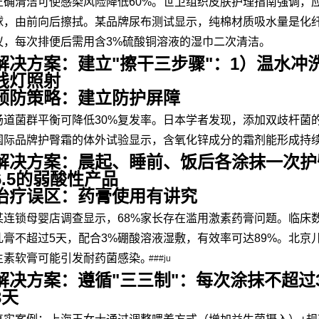
正确清洁可使感染风险降低60%。世卫组织皮肤护理指南强调，应使
球，由前向后擦拭。某品牌尿布测试显示，纯棉材质吸水量是化纤
议，每次排便后需用含3%硫酸铜溶液的湿巾二次清洁。
解决方案：建立"擦干三步骤"：1）温水冲洗
线灯照射
预防策略：建立防护屏障
肠道菌群平衡可降低30%复发率。日本学者发现，添加双歧杆菌
国际品牌护臀霜的体外试验显示，含氧化锌成分的霜剂能形成持续
解决方案：晨起、睡前、饭后各涂抹一次护臀膏
6.5的弱酸性产品
治疗误区：药膏使用有讲究
某连锁母婴店调查显示，68%家长存在滥用激素药膏问题。临床
乳膏不超过5天，配合3%硼酸溶液湿敷，有效率可达89%。北京儿
生素软膏可能引发耐药菌感染。
###ju
解决方案：遵循"三三制"：每次涂抹不超过
3天