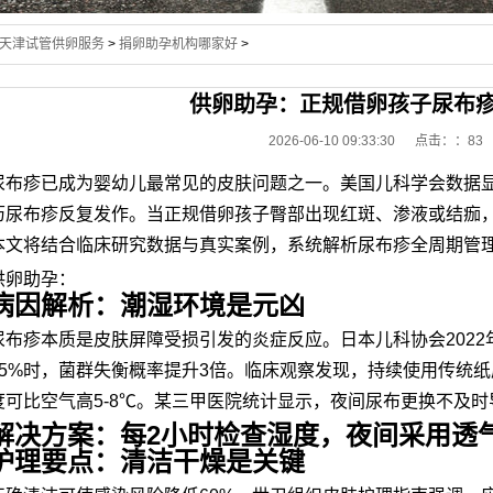
天津试管供卵服务
>
捐卵助孕机构哪家好
>
供卵助孕：正规借卵孩子尿布
2026-06-10 09:33:30 点击：
：83
尿布疹已成为婴幼儿最常见的皮肤问题之一。美国儿科学会数据显
历尿布疹反复发作。当正规借卵孩子臀部出现红斑、渗液或结痂
本文将结合临床研究数据与真实案例，系统解析尿布疹全周期管
供卵助孕：
病因解析：潮湿环境是元凶
尿布疹本质是皮肤屏障受损引发的炎症反应。日本儿科协会202
75%时，菌群失衡概率提升3倍。临床观察发现，持续使用传统
度可比空气高5-8℃。某三甲医院统计显示，夜间尿布更换不及时
解决方案：每2小时检查湿度，夜间采用透
护理要点：清洁干燥是关键