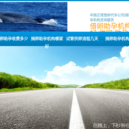
中国正规借卵代孕公司/
孕机构咨询服务
借卵助孕机
好,供卵,助孕
借卵,孩子
卵助孕收费多少
捐卵助孕机构哪家
试管供卵流程几天
捐卵助孕机
好