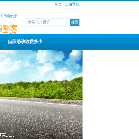
首页
|
网站导航
国内借卵代怀
构哪家
,正规,
构
借卵助孕收费多少