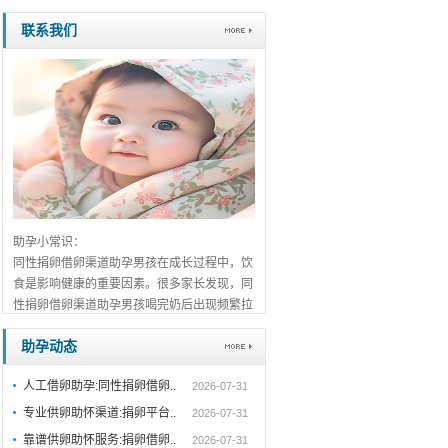
联系我们
助孕小常识：
同性捐卵借卵渠道助孕男孩在成长过程中，饮
食是影响健康的重要因素。很多家长发现，同
性捐卵借卵渠道助孕男孩喝完奶后出现频繁拉
肚子的情况，这不仅让家长担心，也容易影响
助孕动态
同性捐卵借卵渠道助孕男孩的营养吸收和身体
发育。那么，同性捐卵借卵渠道助孕男孩喝奶
人工借卵助孕:同性捐卵借卵..
2026-07-31
后频繁拉肚子可能是什么原因造成的？又该如
何应对呢？ 首先，常见的原因之一是**乳糖不
专业供卵助怀渠道:捐卵平台..
2026-07-31
耐受**。有些同性捐卵借卵渠道助孕男孩体内
靠谱供卵助怀服务:捐卵借卵..
2026-07-31