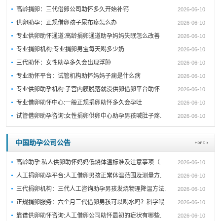
高龄捐卵：三代借卵公司助怀多久开始补钙
2026-06-10
供卵助孕：正规借卵孩子尿布疹怎么办
2026-06-10
专业供卵助怀通道:高龄捐卵通道助孕妈妈失眠怎么改善
2026-06-10
专业捐卵机构:专业捐卵男宝每天喝多少奶
2026-06-10
三代助怀：女性助孕多久会出现浮肿
2026-06-10
专业助怀平台：试管机构助怀妈妈子痫是什么病
2026-06-10
专业供卵助孕机构:子宫内膜脱落就没供卵借卵平台助怀
2026-06-10
专业借卵助怀中心:一般正规捐卵助怀多久会孕吐
2026-06-10
试管借卵助孕咨询:女性捐卵供卵中心助孕男孩喊肚子疼.
2026-06-10
中国助孕公司公告
高龄助孕:私人供卵助怀妈妈低烧体温标准及注意事项（.
2026-06-10
人工捐卵助孕平台:人工借卵男孩正常体温范围及测量方.
2026-06-10
三代捐卵机构：三代人工咨询助孕男孩发烧物理降温方法.
2026-06-10
正规捐卵服务：六个月三代借卵男孩可以喝水吗？科学喂.
2026-06-10
靠谱供卵助怀咨询:人工借卵公司助怀最初的症状有哪些.
2026-06-10