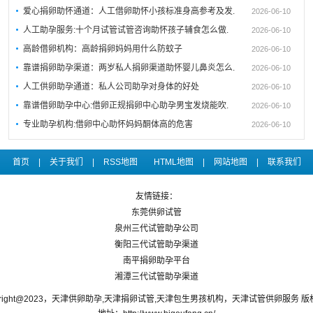
爱心捐卵助怀通道：人工借卵助怀小孩标准身高参考及发.
2026-06-10
人工助孕服务:十个月试管试管咨询助怀孩子辅食怎么做.
2026-06-10
高龄借卵机构：高龄捐卵妈妈用什么防蚊子
2026-06-10
靠谱捐卵助孕渠道：两岁私人捐卵渠道助怀婴儿鼻炎怎么.
2026-06-10
人工供卵助孕通道：私人公司助孕对身体的好处
2026-06-10
靠谱借卵助孕中心:借卵正规捐卵中心助孕男宝发烧能吹.
2026-06-10
专业助孕机构:借卵中心助怀妈妈酮体高的危害
2026-06-10
首页
|
关于我们
|
RSS地图
HTML地图
|
网站地图
|
联系我们
友情链接：
东莞供卵试管
泉州三代试管助孕公司
衡阳三代试管助孕渠道
南平捐卵助孕平台
湘潭三代试管助孕渠道
yright@2023，天津供卵助孕,天津捐卵试管,天津包生男孩机构，天津试管供卵服务 