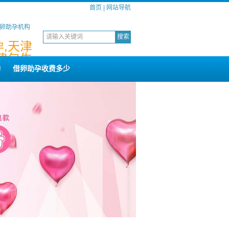
首页
|
网站导航
借卵助孕机构
,天津
津包生
构
借卵助孕收费多少