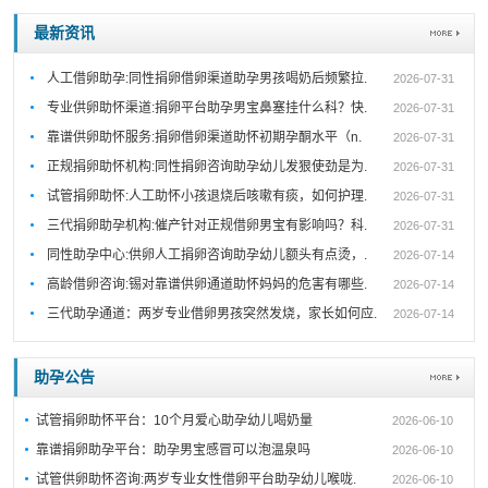
最新资讯
人工借卵助孕:同性捐卵借卵渠道助孕男孩喝奶后频繁拉.
2026-07-31
专业供卵助怀渠道:捐卵平台助孕男宝鼻塞挂什么科？快.
2026-07-31
靠谱供卵助怀服务:捐卵借卵渠道助怀初期孕酮水平（n.
2026-07-31
正规捐卵助怀机构:同性捐卵咨询助孕幼儿发狠使劲是为.
2026-07-31
试管捐卵助怀:人工助怀小孩退烧后咳嗽有痰，如何护理.
2026-07-31
三代捐卵助孕机构:催产针对正规借卵男宝有影响吗？科.
2026-07-31
同性助孕中心:供卵人工捐卵咨询助孕幼儿额头有点烫，.
2026-07-14
高龄借卵咨询:锡对靠谱供卵通道助怀妈妈的危害有哪些.
2026-07-14
三代助孕通道：两岁专业借卵男孩突然发烧，家长如何应.
2026-07-14
助孕公告
试管捐卵助怀平台：10个月爱心助孕幼儿喝奶量
2026-06-10
靠谱捐卵助孕平台：助孕男宝感冒可以泡温泉吗
2026-06-10
试管供卵助怀咨询:两岁专业女性借卵平台助孕幼儿喉咙.
2026-06-10