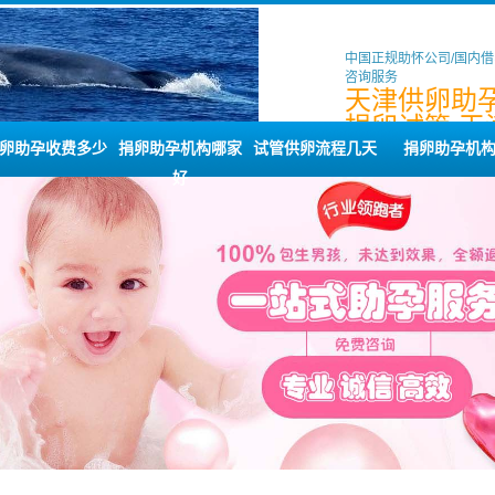
中国正规助怀公司/国内
咨询服务
天津供卵助孕
捐卵试管,天
男孩机构
卵助孕收费多少
捐卵助孕机构哪家
试管供卵流程几天
捐卵助孕机
好
●
●
●
��
��
��