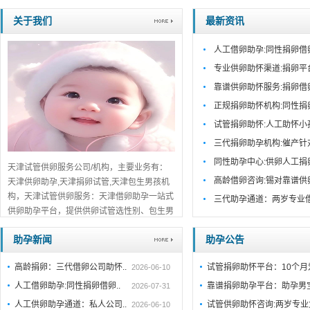
关于我们
最新资讯
人工借卵助孕:同性捐卵借
专业供卵助怀渠道:捐卵平
靠谱供卵助怀服务:捐卵借
正规捐卵助怀机构:同性捐
试管捐卵助怀:人工助怀小
三代捐卵助孕机构:催产针
同性助孕中心:供卵人工捐
天津试管供卵服务公司/机构，主要业务有：
高龄借卵咨询:锡对靠谱供
天津供卵助孕,天津捐卵试管,天津包生男孩机
构，天津试管供卵服务：天津借卵助孕一站式
三代助孕通道：两岁专业
供卵助孕平台，提供供卵试管选性别、包生男
孩包成功服务，天津口碑推荐，免费在线咨
助孕新闻
助孕公告
询！...
详细>>。。。
高龄捐卵：三代借卵公司助怀..
试管捐卵助怀平台：10个
2026-06-10
人工借卵助孕:同性捐卵借卵..
靠谱捐卵助孕平台：助孕男
2026-07-31
人工供卵助孕通道：私人公司..
试管供卵助怀咨询:两岁专业
2026-06-10