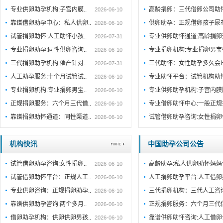
专业供卵助孕机构:子宫内膜..
高龄捐卵：三代借卵公司助
2026-06-10
靠谱借卵助孕中心：私人供卵..
供卵助孕：正规借卵孩子尿
2026-06-10
试管捐卵助怀:人工助怀小孩..
专业供卵助怀通道:高龄捐
2026-07-31
专业捐卵助孕:同性供卵咨询..
专业捐卵机构:专业捐卵男
2026-06-10
三代捐卵助孕机构:催产针对..
三代助怀：女性助孕多久会
2026-07-31
人工助孕服务:十个月试管试..
专业助怀平台：试管机构助
2026-06-10
专业捐卵机构:专业捐卵男宝..
专业供卵助孕机构:子宫内
2026-06-10
正规捐卵服务：六个月三代借..
专业借卵助怀中心:一般正
2026-06-10
靠谱捐卵助怀通道：同性渠道..
试管借卵助孕咨询:女性捐卵
2026-06-10
机构快讯
中国助孕公司公告
试管借卵助孕咨询:女性捐卵..
高龄助孕:私人供卵助怀妈妈
2026-06-10
试管借卵助怀平台：正规人工..
人工捐卵助孕平台:人工借卵
2026-06-10
专业供卵咨询：正规捐卵助孕..
三代捐卵机构：三代人工咨
2026-06-10
靠谱供卵助孕咨询:两个多月..
正规捐卵服务：六个月三代
2026-06-10
借卵助孕机构：供卵供卵男孩..
靠谱供卵助怀咨询:人工借卵
2026-06-10