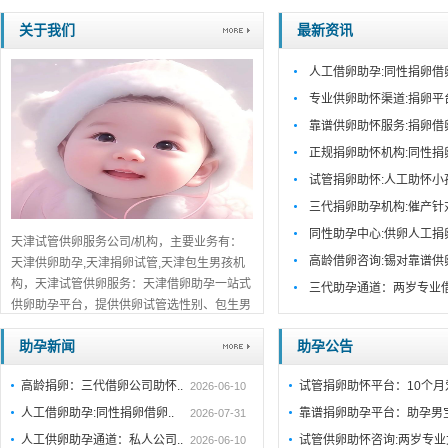
关于我们
最新资讯
人工借卵助孕:同性捐卵借
专业供卵助怀渠道:捐卵平
靠谱供卵助怀服务:捐卵借
正规捐卵助怀机构:同性捐
试管捐卵助怀:人工助怀小
三代捐卵助孕机构:催产针
同性助孕中心:供卵人工捐
天津试管供卵服务公司/机构，主要业务有：
高龄借卵咨询:锡对靠谱供
天津供卵助孕,天津捐卵试管,天津包生男孩机
构，天津试管供卵服务：天津借卵助孕一站式
三代助孕通道：两岁专业
供卵助孕平台，提供供卵试管选性别、包生男
孩包成功服务，天津口碑推荐，免费在线咨
助孕新闻
助孕公告
询！...
详细>>。。。
高龄捐卵：三代借卵公司助怀..
试管捐卵助怀平台：10个
2026-06-10
人工借卵助孕:同性捐卵借卵..
靠谱捐卵助孕平台：助孕男
2026-07-31
人工供卵助孕通道：私人公司..
试管供卵助怀咨询:两岁专业
2026-06-10