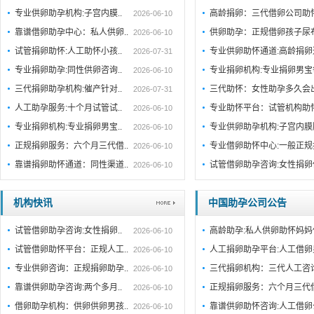
专业供卵助孕机构:子宫内膜..
高龄捐卵：三代借卵公司助
2026-06-10
靠谱借卵助孕中心：私人供卵..
供卵助孕：正规借卵孩子尿
2026-06-10
试管捐卵助怀:人工助怀小孩..
专业供卵助怀通道:高龄捐
2026-07-31
专业捐卵助孕:同性供卵咨询..
专业捐卵机构:专业捐卵男
2026-06-10
三代捐卵助孕机构:催产针对..
三代助怀：女性助孕多久会
2026-07-31
人工助孕服务:十个月试管试..
专业助怀平台：试管机构助
2026-06-10
专业捐卵机构:专业捐卵男宝..
专业供卵助孕机构:子宫内
2026-06-10
正规捐卵服务：六个月三代借..
专业借卵助怀中心:一般正
2026-06-10
靠谱捐卵助怀通道：同性渠道..
试管借卵助孕咨询:女性捐卵
2026-06-10
机构快讯
中国助孕公司公告
试管借卵助孕咨询:女性捐卵..
高龄助孕:私人供卵助怀妈妈
2026-06-10
试管借卵助怀平台：正规人工..
人工捐卵助孕平台:人工借卵
2026-06-10
专业供卵咨询：正规捐卵助孕..
三代捐卵机构：三代人工咨
2026-06-10
靠谱供卵助孕咨询:两个多月..
正规捐卵服务：六个月三代
2026-06-10
借卵助孕机构：供卵供卵男孩..
靠谱供卵助怀咨询:人工借卵
2026-06-10