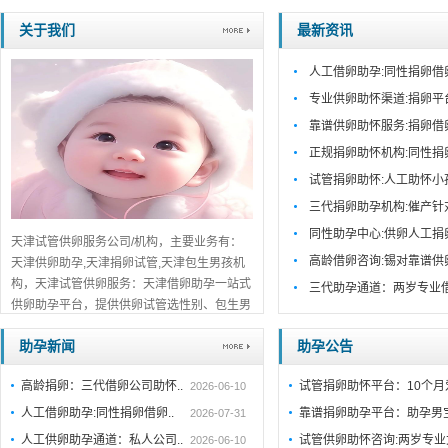
关于我们
最新资讯
人工借卵助孕:同性捐卵借
专业供卵助怀渠道:捐卵平
靠谱供卵助怀服务:捐卵借
正规捐卵助怀机构:同性捐
试管捐卵助怀:人工助怀小
三代捐卵助孕机构:催产针
同性助孕中心:供卵人工捐
天津试管供卵服务公司/机构，主要业务有：
高龄借卵咨询:锡对靠谱供
天津供卵助孕,天津捐卵试管,天津包生男孩机
构，天津试管供卵服务：天津借卵助孕一站式
三代助孕通道：两岁专业
供卵助孕平台，提供供卵试管选性别、包生男
孩包成功服务，天津口碑推荐，免费在线咨
助孕新闻
助孕公告
询！...
详细>>。。。
高龄捐卵：三代借卵公司助怀..
试管捐卵助怀平台：10个
2026-06-10
人工借卵助孕:同性捐卵借卵..
靠谱捐卵助孕平台：助孕男
2026-07-31
人工供卵助孕通道：私人公司..
试管供卵助怀咨询:两岁专业
2026-06-10